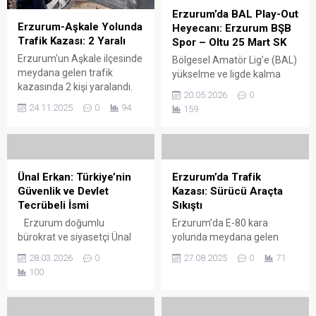
Erzurum’da BAL Play-Out
Erzurum-Aşkale Yolunda
Heyecanı: Erzurum BŞB
Trafik Kazası: 2 Yaralı
Spor – Oltu 25 Mart SK
Erzurum’un Aşkale ilçesinde
Bölgesel Amatör Lig’e (BAL)
meydana gelen trafik
yükselme ve ligde kalma
kazasında 2 kişi yaralandı.
mücadelesi Erzurum’da
20.05.2026
0
Edinilen bilgilere göre,
zirveye taşınıyor. Erzurum
24.11.2025
0
94
159
Erzurum-Aşkale
Büyükşehir Belediyesi Spor
istikametinde seyir halinde
Kulübü ile Oltu 25 Mart Spor
olan Hasan Tarduş
Kulübü, gelecek sezon
yönetimindeki otomobil ile
BAL’de yer alabilmek için
Hayrullah Cengiz’in
kritik play-out maçında karşı
Ünal Erkan: Türkiye’nin
Erzurum’da Trafik
kullandığı kamyonet,
karşıya gelecek. BAL 3.
Güvenlik ve Devlet
Kazası: Sürücü Araçta
Gökçebük köyü yol
Grup’ta bu sezon başarılı bir
Tecrübeli İsmi
Sıkıştı
ayrımında çarpıştı.
performans sergileyen
Erzurum doğumlu
Erzurum’da E-80 kara
Çarpışmanın etkisiyle
Erzurum Büyükşehir
bürokrat ve siyasetçi Ünal
yolunda meydana gelen
kamyonet yaklaşık 50 metre
Belediyesi Spor Kulübü, ligi...
Erkan, 1942 yılında dünyaya
trafik kazasında iki araç
uzağa, tarlaya savrulurken,
28.03.2026
0
27.08.2025
0
71
geldi. Polis memuru bir
çarpıştı. Kazada bir sürücü
otomobilde büyük çapta
100
babanın oğlu olarak yetişen
araçta sıkışırken, olay yerine
maddi hasar oluştu. Olay
Erkan, 1958 yılında Polis
çok sayıda ekip sevk edildi.
yerine sevk...
Koleji’ne girdi ve 1961 yılında
Kaza, Yakutiye ilçesi Kazım