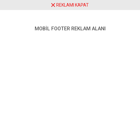
REKLAMI KAPAT
Belediye Başkanı Mehmet
Sekmen’in Siyasi ve İdari
MOBİL FOOTER REKLAM ALANI
Kariyeri
Paylaş
Tweetle
Gönder