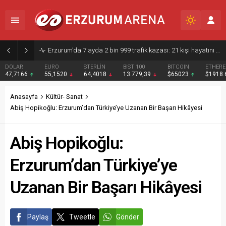
Erzurum’da otel mutfaklarında dikkat çeken araştırma: İş stresi iş tatminini düşürüyor
DOLAR
EURO
STERLİN
BIST 100
BITCOIN
ETHER
47,7166
55,1520
64,4018
13.779,39
$65023
$1918
Anasayfa
Kültür- Sanat
Abiş Hopikoğlu: Erzurum’dan Türkiye’ye Uzanan Bir Başarı Hikâyesi
Abiş Hopikoğlu:
Erzurum’dan Türkiye’ye
Uzanan Bir Başarı Hikâyesi
Paylaş
Tweetle
Gönder