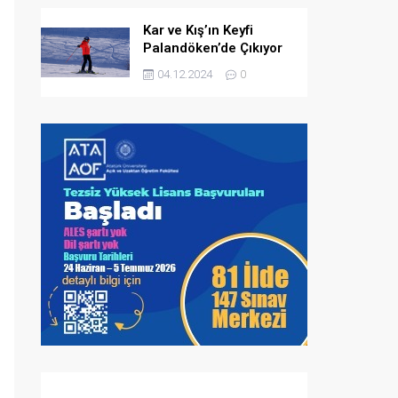
Kar ve Kış’ın Keyfi
Palandöken’de Çıkıyor
04.12.2024
0