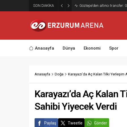
Erzurum’da Bakliyat Atağı: TA
SON DAKİKA
Ediliyor
Anasayfa
Dünya
Ekonomi
Spor
Anasayfa
Doğa
Karayazı’da Aç Kalan Tilki Yerleşim A
Karayazı’da Aç Kalan Ti
Sahibi Yiyecek Verdi
Paylaş
Tweetle
Gönder