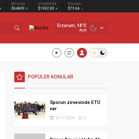
EURO
STERLİN
BIST 100
BITCOIN
ETHEREU
55,0829
64,2043
13.703,13
$64609
$1902.8
Erzurum,
14
°C
Açık
POPÜLER KONULAR
Sporun zirvesinde ETÜ
var
13.11.2024
0