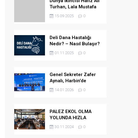
Dünya İkincisi Hafız Ali
Turhan, Lala Mustafa
Paşa Camii’ne Atandı
15.09.2025
0
Deli Dana Hastalığı
Nedir? – Nasıl Bulaşır?
– Belirtileri Nelerdir? –
01.11.2025
0
Tedavi Yöntemleri
Nelerdir?
Genel Sekreter Zafer
Aynalı, Harbin’de
Küresel Belediye
14.01.2026
0
Başkanları Diyaloğu’na
Katıldı
PALEZ EKOL OLMA
YOLUNDA HIZLA
İLERLİYOR
30.11.2024
0