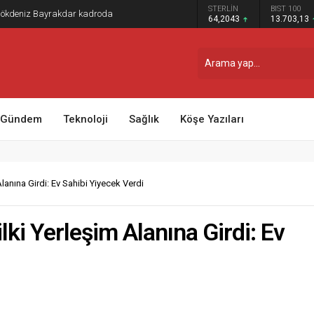
KE Projesiyle Üretim Alanları Yakından Takip
GRAM ALTIN
DOLAR
6.521,34
47,5916
Gündem
Teknoloji
Sağlık
Köşe Yazıları
lanına Girdi: Ev Sahibi Yiyecek Verdi
lki Yerleşim Alanına Girdi: Ev