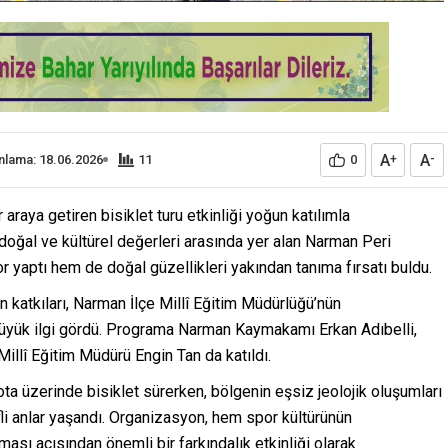
A
A
nlama: 18.06.2026
11
0
+
-
raya getiren bisiklet turu etkinliği yoğun katılımla
in doğal ve kültürel değerleri arasında yer alan Narman Peri
 yaptı hem de doğal güzellikleri yakından tanıma fırsatı buldu.
katkıları, Narman İlçe Millî Eğitim Müdürlüğü’nün
büyük ilgi gördü. Programa Narman Kaymakamı Erkan Adıbelli,
illî Eğitim Müdürü Engin Tan da katıldı.
rota üzerinde bisiklet sürerken, bölgenin eşsiz jeolojik oluşumları
fli anlar yaşandı. Organizasyon, hem spor kültürünün
lması açısından önemli bir farkındalık etkinliği olarak