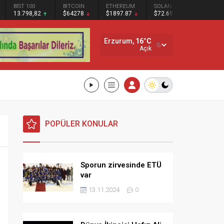
BITCOIN
ETHEREUM
SOLANA
$64278
$1897.87
$72.69
Erzurum,
16
°C
Açık
POPÜLER KONULAR
Sporun zirvesinde ETÜ
var
13.11.2024
0