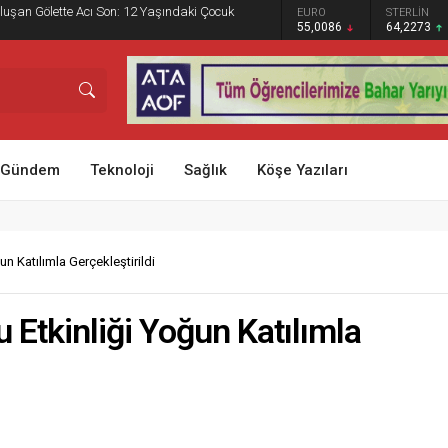
adyumu 5 Sezon Sonra Yeniden Tam Kapasiteyle
GRAM ALTIN
DOLAR
EURO
STERLİN
BIST 100
6.544,76
47,7013
55,0086
64,2273
13.798,82
Gündem
Teknoloji
Sağlık
Köşe Yazıları
un Katılımla Gerçekleştirildi
 Etkinliği Yoğun Katılımla