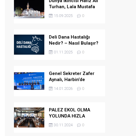
Dünya İkincisi Hafız Ali
Turhan, Lala Mustafa
Paşa Camii’ne Atandı
15.09.2025
0
Deli Dana Hastalığı
Nedir? – Nasıl Bulaşır?
– Belirtileri Nelerdir? –
01.11.2025
0
Tedavi Yöntemleri
Nelerdir?
Genel Sekreter Zafer
Aynalı, Harbin’de
Küresel Belediye
14.01.2026
0
Başkanları Diyaloğu’na
Katıldı
PALEZ EKOL OLMA
YOLUNDA HIZLA
İLERLİYOR
30.11.2024
0