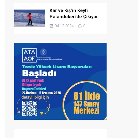
Kar ve Kış’ın Keyfi
Palandöken’de Çıkıyor
04.12.2024
0