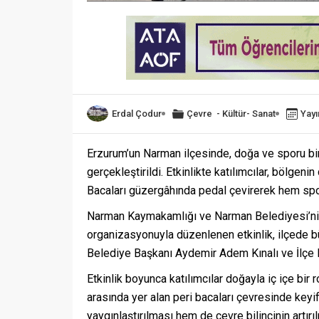
Erdal Çodur
Çevre
-
Kültür- Sanat
Yayı
Erzurum’un Narman ilçesinde, doğa ve sporu bir a
gerçekleştirildi. Etkinlikte katılımcılar, bölgen
Bacaları güzergâhında pedal çevirerek hem spor
Narman Kaymakamlığı ve Narman Belediyesi’nin 
organizasyonuyla düzenlenen etkinlik, ilçede 
Belediye Başkanı Aydemir Adem Kınalı ve İlçe M
Etkinlik boyunca katılımcılar doğayla iç içe bir 
arasında yer alan peri bacaları çevresinde keyi
yaygınlaştırılması hem de çevre bilincinin artırı