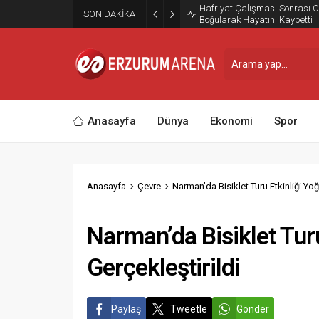
Erzurum Kazım Karabekir St
SON DAKİKA
Taraftarına Kavuştu
Anasayfa
Dünya
Ekonomi
Spor
Anasayfa
Çevre
Narman’da Bisiklet Turu Etkinliği Yoğ
Narman’da Bisiklet Turu
Gerçekleştirildi
Paylaş
Tweetle
Gönder