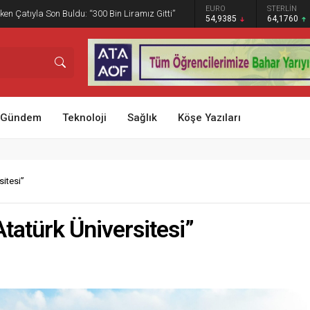
GRAM ALTIN
DOLAR
EURO
STERLİN
ken Çatıyla Son Buldu: “300 Bin Liramız Gitti”
6.465,12
47,5935
54,9385
64,1760
Gündem
Teknoloji
Sağlık
Köşe Yazıları
itesi”
atürk Üniversitesi”