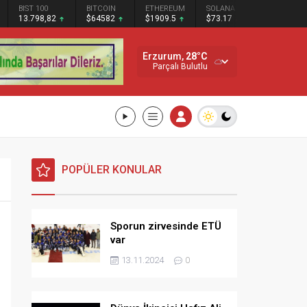
BIST 100
BITCOIN
ETHEREUM
SOLANA
13.798,82
$64582
$1909.5
$73.17
Erzurum,
28
°C
Parçalı Bulutlu
POPÜLER KONULAR
Sporun zirvesinde ETÜ
var
13.11.2024
0