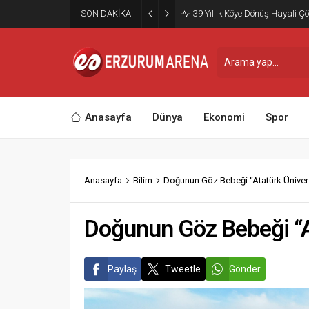
SON DAKİKA
39 Yıllık Köye Dönüş Hayali Çö
Anasayfa
Dünya
Ekonomi
Spor
Anasayfa
Bilim
Doğunun Göz Bebeği “Atatürk Ünivers
Doğunun Göz Bebeği “At
Paylaş
Tweetle
Gönder