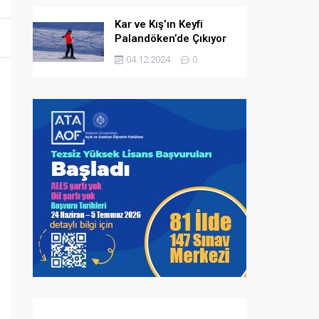
Kar ve Kış’ın Keyfi
Palandöken’de Çıkıyor
04.12.2024
0