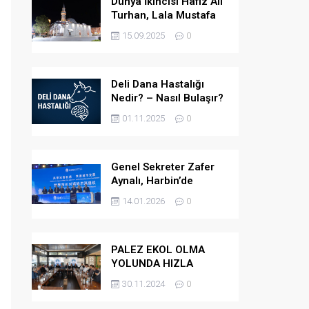
Dünya İkincisi Hafız Ali
Turhan, Lala Mustafa
Paşa Camii’ne Atandı
15.09.2025
0
Deli Dana Hastalığı
Nedir? – Nasıl Bulaşır?
– Belirtileri Nelerdir? –
01.11.2025
0
Tedavi Yöntemleri
Nelerdir?
Genel Sekreter Zafer
Aynalı, Harbin’de
Küresel Belediye
14.01.2026
0
Başkanları Diyaloğu’na
Katıldı
PALEZ EKOL OLMA
YOLUNDA HIZLA
İLERLİYOR
30.11.2024
0