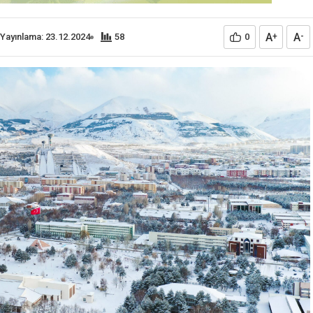
A
A
Yayınlama: 23.12.2024
58
0
+
-