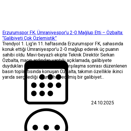
Erzurumspor FK, Ümraniyespor’u 2-0 Mağlup Etti – Özbalta:
“Galibiyeti Çok Özlemiştik”
Trendyol 1. Lig’in 11. haftasında Erzurumspor FK, sahasında
konuk ettiği Ümraniyespor’u 2-0 mağlup ederek üç puanın
sahibi oldu. Mavi-beyazlı ekipte Teknik Direktör Serkan
Özbalta, maçın ardından yaptığı açıklamada, galibiyete
duydukları özlemi dile getirdi. Karşılaşma sonrası düzenlenen
basın toplantısında konuşan Özbalta, takımın özellikle ikinci
yarıda sergilediği oyunla hak edilmiş bir galibiyet...
24.10.2025