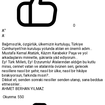
0
+
A
-
A
Bağımsızlık, özgürlük, ülkemizin kurtuluşu, Türkiye
Cumhuriyeti’nin kuruluşu yolunda atılan en önemli adım…
Mustafa Kemal Atatürk, Kâzım Karabekir Paşa ve yol
arkadaşlarını minnetle, şükranla yâd ediyorum…
Ey! Türk Milleti, Ey! Erzurumlu! Atalarından aldığın bu kutlu
miras, cennet vatan ve atalarınla övünen sen; gelecek
nesillere nasıl bir şehir, nasıl bir ülke, nasıl bir hikâye
bırakıyorsun, farkında mısın?..
Dikkat et; senden sonraki nesiller senden utanıp, sana beddua
etmesinler…
AHMET BERHAN YILMAZ
Okunma:
550