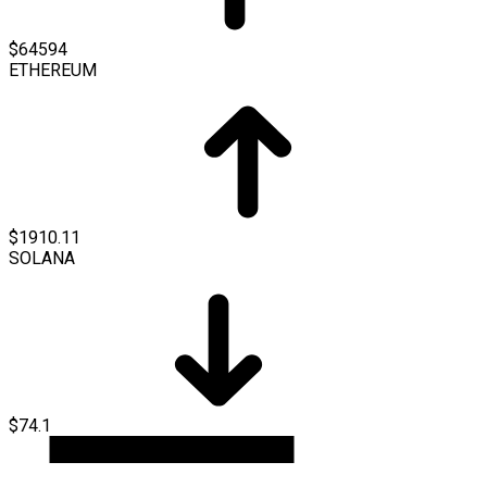
$64594
ETHEREUM
$1910.11
SOLANA
$74.1