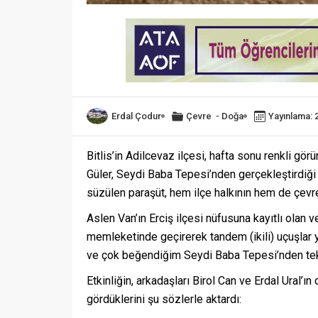
Erdal Çodur
Çevre
-
Doğa
Yayınlama: 
Bitlis’in Adilcevaz ilçesi, hafta sonu renkli 
Güler, Seydi Baba Tepesi’nden gerçekleştirdiği
süzülen paraşüt, hem ilçe halkının hem de çevre 
Aslen Van’ın Erciş ilçesi nüfusuna kayıtlı olan
memleketinde geçirerek tandem (ikili) uçuşlar 
ve çok beğendiğim Seydi Baba Tepesi’nden tekr
Etkinliğin, arkadaşları Birol Can ve Erdal Ural’ın
gördüklerini şu sözlerle aktardı: