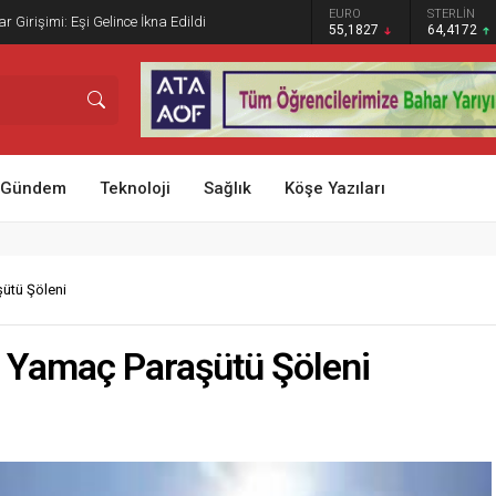
GRAM ALTIN
DOLAR
EURO
STERLİN
 Girişimi: Eşi Gelince İkna Edildi
6.659,91
47,7162
55,1827
64,4172
Gündem
Teknoloji
Sağlık
Köşe Yazıları
ütü Şöleni
 Yamaç Paraşütü Şöleni