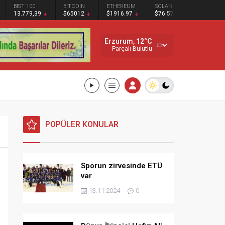
BIST 100
BITCOIN
ETHEREUM
SOLANA
13.779,39
$65012
$1916.97
$76.57
Erzurum,
12
°C
Parçalı Bulutlu
POPÜLER KONULAR
Sporun zirvesinde ETÜ
var
13.11.2024
0