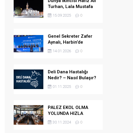
Dünya İkincisi Hafız Ali
Turhan, Lala Mustafa
Paşa Camii’ne Atandı
15.09.2025
0
Genel Sekreter Zafer
Aynalı, Harbin’de
Küresel Belediye
14.01.2026
0
Başkanları Diyaloğu’na
Katıldı
Deli Dana Hastalığı
Nedir? – Nasıl Bulaşır?
– Belirtileri Nelerdir? –
01.11.2025
0
Tedavi Yöntemleri
Nelerdir?
PALEZ EKOL OLMA
YOLUNDA HIZLA
İLERLİYOR
30.11.2024
0