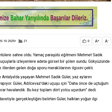
A
A
20.10.2025
21
0
+
-
görüntülere sahne oldu. Yamaç paraşütü eğitmeni Mehmet Sadık
 uçuşlarla izleyenlere adeta görsel bir şölen sundu. Gökyüzünde
illerden gelen doğa sporu meraklılarının ilgisini çekti.
 ve Antalya’da yaşayan Mehmet Sadık Güler, yaz aylarını
yapıyor. Güler, Adilcevaz’daki uçuşu için “Daha önce de uçtuğum
ar havalandık. Bu kez toplam dört yolcu uçurdum” dedi.
 davetiyle gerçekleştiğini belirten Güler, halktan yoğun ilgi