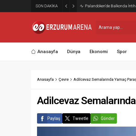
SON DAKİKA
Palandöken’de Balkonda İntihar
Anasayfa
Dünya
Ekonomi
Spor
Anasayfa
Çevre
Adilcevaz Semalarında Yamaç Paraş
Adilcevaz Semalarında
Paylaş
Tweetle
Gönder