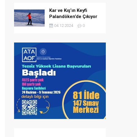
Kar ve Kış’ın Keyfi
Palandöken’de Çıkıyor
04.12.2024
0