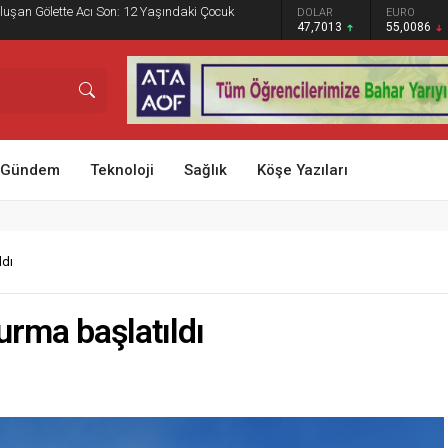
adyumu 5 Sezon Sonra Yeniden Tam Kapasiteyle
GRAM ALTIN
DOLAR
EURO
STERLİN
6.544,76
47,7013
55,0086
64,2273
Gündem
Teknoloji
Sağlık
Köşe Yazıları
ldı
turma başlatıldı