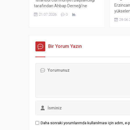
Erzincan
tarafından Ahbap Derneği’ne
yükselen
yönelik yürütülen soruşturmada
21.07.2026
0
Dağları, 
önemli bir gelişme yaşandı.
29.06.
etekleri
Gözaltına alınarak adliyeye sevk
berrak d
edilen 10 şüpheliden 9’u
kendine 
tutuklanırken, bir şüpheli hakkında
günlerde
adli kontrol kararı verildi. Sulh Ceza
Bir Yorum Yazın
Munzurlar
Hakimliği’nde tamamlanan
sanatçıl
işlemlerin ardından Oğuzhan
gözde rot
Uğur’un yanı sıra Ersin Gökgün,
Erzincan
Muharrem Karataş, Gülgün Öztürk,
araya ge
Emre Kartaloğlu, Hüseyin Küçük,...
grupları
Daha sonraki yorumlarımda kullanılması için adım, e-p