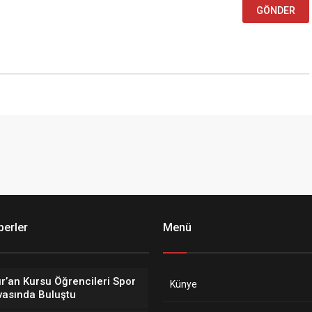
erler
Menü
r’an Kursu Öğrencileri Spor
Künye
vasında Buluştu