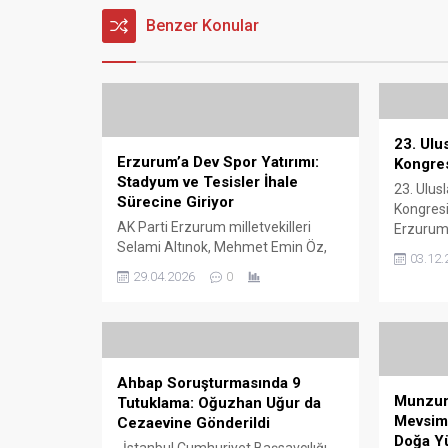
Benzer Konular
23. Ulus
Erzurum’a Dev Spor Yatırımı:
Kongres
Stadyum ve Tesisler İhale
23. Ulusl
Sürecine Giriyor
Kongresi
AK Parti Erzurum milletvekilleri
Erzurum 
Selami Altınok, Mehmet Emin Öz,
sahipliği
03.12.
Fatma Öncü ve Abdurrahim Fırat,
gerçekleş
29.04.2026
0
Ankara’da Gençlik ve Spor Bakanı
alanında
Osman Aşkın Bak ile bir araya
kapsamlı
gelerek Erzurum’da planlanan spor
arasında 
yatırımlarını masaya yatırdı.
yurtdışı
Görüşmeden, şehir adına dikkat
akademis
Ahbap Soruşturmasında 9
çeken önemli kararlar çıktı.
yöneticis
Munzur 
Tutuklama: Oğuzhan Uğur da
Toplantının ana gündem maddesini
getirdi. 
Mevsim 
Cezaevine Gönderildi
Erzurum’da inşa edilmesi planlanan
Üniversit
Doğa Yü
yeni stadyum...
İstanbul Cumhuriyet Başsavcılığı