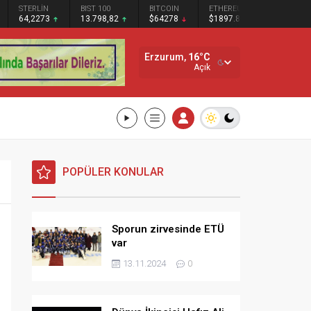
BIST 100
BITCOIN
ETHEREUM
SOLANA
13.798,82
$64278
$1897.87
$72.69
Erzurum,
16
°C
Açık
POPÜLER KONULAR
Sporun zirvesinde ETÜ
var
13.11.2024
0