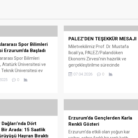
PALEZ’DEN TEŞEKKÜR MESAJI
lararası Spor Bilimleri
Miletvekilimiz Prof. Dr. Mustafa
i Erzurum’da Başladı
Ilıcalı’ya, PALEZ/Palandöken
ararası Spor Bilimleri
Ekonomi Zirvesi’nin hazırlık ve
, Atatürk Üniversitesi ve
gerçekleştirilme sürecinde
Teknik Üniversitesi ev
gösterdiği özveri ve destek için
07.04.2026
0
nde yoğun bir katılımla
şükranlarımızı sunarız. Başta Valilik
2025
0
tirildi. Spor bilimleri
ve Büyükşehir Belediyemiz olmak
 Türkiye’nin en köklü ve
üzere ilgili kurum ve belediyelere
 akademik etkinlikleri
PALEZ’i tanıtarak programımıza
yer alan kongre, yurtiçi ve
katılımlarını sağlamak için yaptığı
ndan çok sayıda
çalışmalarda, zirvemizin her
yen, araştırmacı, spor
aşamasında bizlere rehberlik etmiş,
Erzurum’da Gençlerden Karla
i ve öğrenciyi bir araya
konunun önemine dikkat çekmiş ve
Dağları’nda Dört
Renkli Gösteri
Açılış programına; Atatürk
desteğini...
Bir Arada: 15 Saatlik
Erzurum’da etkili olan yoğun kar
esi Rektörü...
rüyüşü Hayran Bıraktı
yağışı, şehre farklı bir renk kattı.