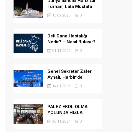
Dünya İkincisi Hafız Ali
Turhan, Lala Mustafa
Paşa Camii’ne Atandı
15.09.2025
0
Deli Dana Hastalığı
Nedir? – Nasıl Bulaşır?
– Belirtileri Nelerdir? –
01.11.2025
0
Tedavi Yöntemleri
Nelerdir?
Genel Sekreter Zafer
Aynalı, Harbin’de
Küresel Belediye
14.01.2026
0
Başkanları Diyaloğu’na
Katıldı
PALEZ EKOL OLMA
YOLUNDA HIZLA
İLERLİYOR
30.11.2024
0