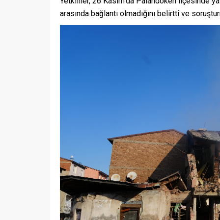
Yetkililer, 26 Kasım’da Palandöken ilçesinde y
arasında bağlantı olmadığını belirtti ve soruştu