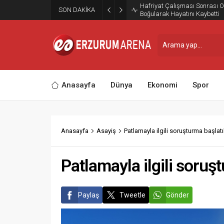
Erzurum Kazım Karabekir St
SON DAKİKA
Taraftarına Kavuştu
Anasayfa
Dünya
Ekonomi
Spor
Anasayfa
Asayiş
Patlamayla ilgili soruşturma başlatı
Patlamayla ilgili soruş
Paylaş
Tweetle
Gönder