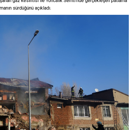
aşanan gaz kesintisi ile Yoncalık Semti’nde gerçekleşen patlama
rmanın sürdüğünü açıkladı.