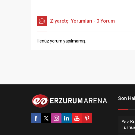
Ziyaretçi Yorumları - 0 Yorum
Henüz yorum yapılmamış.
Son Hab
Yaz Ku
Turnu