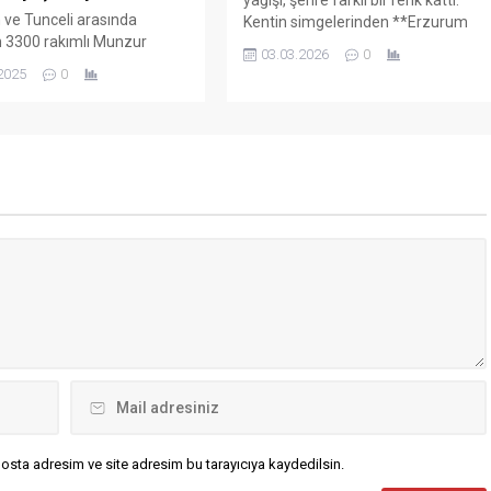
 ve Tunceli arasında
Kentin simgelerinden **Erzurum
 3300 rakımlı Munzur
Kalesi** önünde bir araya gelen
03.03.2026
0
zirvesindeki kar örtüsü,
gençler, kendi imkanlarıyla
2025
0
ndeki rengarenk çiçekler ve
oluşturdukları küçük pistte
ereleriyle doğaseverleri
snowboard gösterisi gerçekleştirdi.
hayran bırakıyor. Son
Tarihi kalenin önünde yapılan
 saklı bir cenneti andıran
gösteri, çevrede bulunan
, yerli turistlerin, fotoğraf
vatandaşların ilgisini çekti. Gençlerin
arının ve doğa tutkunlarının
karla dolu anları, cep telefonu
ası haline geldi.
kameralarına yansıdı ve sosyal
’ın Tatlısu köyünde bir
medyada paylaşılmaya...
len farklı meslek
ndan oluşan...
osta adresim ve site adresim bu tarayıcıya kaydedilsin.