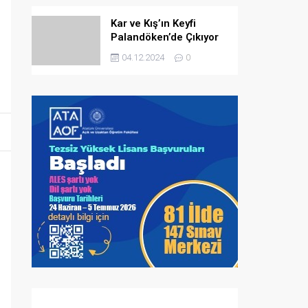
Kar ve Kış’ın Keyfi
Palandöken’de Çıkıyor
04.12.2024
0