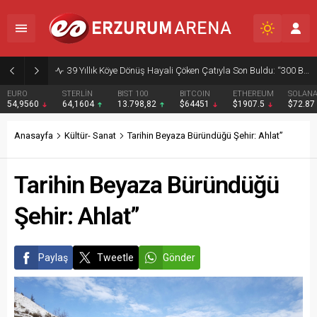
39 Yıllık Köye Dönüş Hayali Çöken Çatıyla Son Buldu: “300 Bin Liramız Gitti”
EURO
STERLİN
BIST 100
BITCOIN
ETHEREUM
SOLAN
54,9560
64,1604
13.798,82
$64451
$1907.5
$72.87
Anasayfa
Kültür- Sanat
Tarihin Beyaza Büründüğü Şehir: Ahlat”
Tarihin Beyaza Büründüğü
Şehir: Ahlat”
Paylaş
Tweetle
Gönder