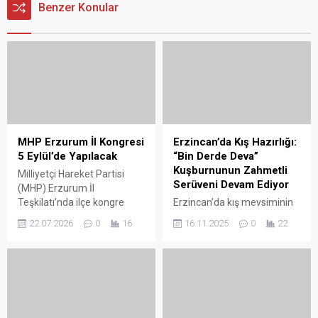
Benzer Konular
MHP Erzurum İl Kongresi
Erzincan’da Kış Hazırlığı:
5 Eylül’de Yapılacak
“Bin Derde Deva”
Kuşburnunun Zahmetli
Milliyetçi Hareket Partisi
Serüveni Devam Ediyor
(MHP) Erzurum İl
Teşkilatı’nda ilçe kongre
Erzincan’da kış mevsiminin
süreci tamamlanırken,
yaklaşmasıyla birlikte yöre
22.07.2026
0
16
16.11.2025
0
22
gözler il kongresine çevrildi.
halkı, geleneksel kış
MHP Genel Başkanı Devlet
hazırlıklarının önemli bir
Bahçeli, Erzurum İl
parçası olan kuşburnu
Kongresi’nin 5 Eylül tarihinde
mesaisine hız verdi.
gerçekleştirilmesi yönünde
Dağlardan büyük zahmetle
talimat verdi. İlçe
toplanan, C vitamini
kongrelerinin
bakımından oldukça zengin