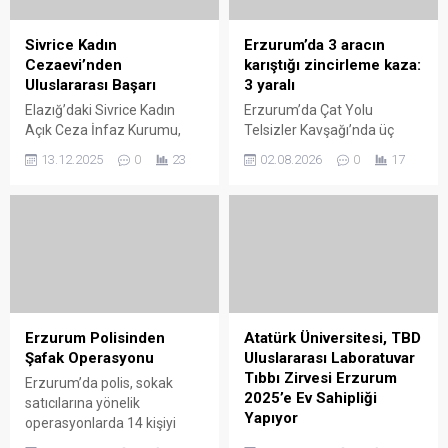
tamamlanmasının ardından
olan kuşburnu, marmelat ve
MHP Erzurum İl Başkanı
reçel başta olmak üzere
Sivrice Kadın
Erzurum’da 3 aracın
Adem Yurdagül ile
birçok ürünün ana
Cezaevi’nden
karıştığı zincirleme kaza:
Teşkilatlardan Sorumlu İl
malzemesini oluşturuyor.
Uluslararası Başarı
3 yaralı
Başkan Yardımcısı Cihan
Kadınlar sabahın ilk
Elazığ’daki Sivrice Kadın
Erzurum’da Çat Yolu
Aksakal, Ankara’da MHP...
ışıklarıyla birlikte dağların
Açık Ceza İnfaz Kurumu,
Telsizler Kavşağı’nda üç
yolunu tutarak dikenli
“Hayat Varsa Umut Vardır”
aracın karıştığı zincirleme
dallar...
13.12.2025
0
23
02.08.2026
0
17
projesiyle 30 ülkenin katıldığı
trafik kazasında 3 kişi
EuroPris 2025 Cezaevi
yaralandı. Kaza nedeniyle
Başarı Ödülü’nde birincilik
ulaşım bir süre kontrollü
elde etti. Proje, dezavantajlı
sağlanırken, araçların
kadın hükümlülerin mesleki
kaldırılmasının ardından
ve sosyal becerilerini
trafik normale döndü. Kaza,
geliştirmeyi, özgüven
Çat Yolu üzerindeki Telsizler
kazanmalarını ve yeniden
Kavşağı’nda meydana geldi.
suç işleme riskini azaltmayı
Edinilen bilgilere göre, 25 TT
Erzurum Polisinden
Atatürk Üniversitesi, TBD
hedefliyor. Kurum
689 plakalı ticari taksi, 32 FB
Şafak Operasyonu
Uluslararası Laboratuvar
bünyesindeki kuru gıda,
669 plakalı otomobil ile...
Tıbbı Zirvesi Erzurum
Erzurum’da polis, sokak
kuruyemiş, tekstil, hediyelik
2025’e Ev Sahipliği
satıcılarına yönelik
eşya ve...
Yapıyor
operasyonlarda 14 kişiyi
gözaltına aldı. Erzurum
Atatürk Üniversitesi, 28-31