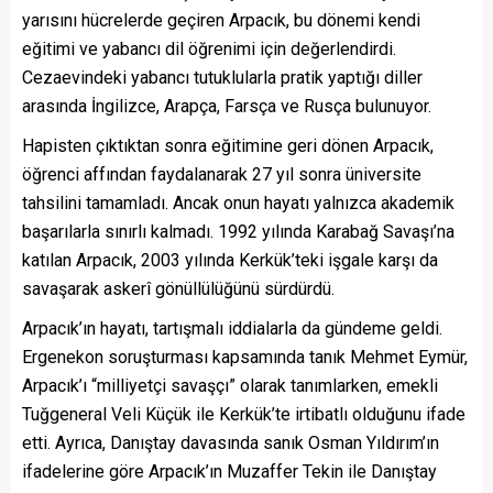
yarısını hücrelerde geçiren Arpacık, bu dönemi kendi
eğitimi ve yabancı dil öğrenimi için değerlendirdi.
Cezaevindeki yabancı tutuklularla pratik yaptığı diller
arasında İngilizce, Arapça, Farsça ve Rusça bulunuyor.
Hapisten çıktıktan sonra eğitimine geri dönen Arpacık,
öğrenci affından faydalanarak 27 yıl sonra üniversite
tahsilini tamamladı. Ancak onun hayatı yalnızca akademik
başarılarla sınırlı kalmadı. 1992 yılında Karabağ Savaşı’na
katılan Arpacık, 2003 yılında Kerkük’teki işgale karşı da
savaşarak askerî gönüllülüğünü sürdürdü.
Arpacık’ın hayatı, tartışmalı iddialarla da gündeme geldi.
Ergenekon soruşturması kapsamında tanık Mehmet Eymür,
Arpacık’ı “milliyetçi savaşçı” olarak tanımlarken, emekli
Tuğgeneral Veli Küçük ile Kerkük’te irtibatlı olduğunu ifade
etti. Ayrıca, Danıştay davasında sanık Osman Yıldırım’ın
ifadelerine göre Arpacık’ın Muzaffer Tekin ile Danıştay