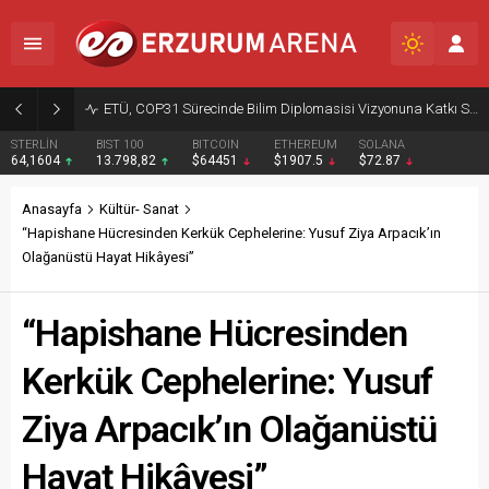
ETÜ, COP31 Sürecinde Bilim Diplomasisi Vizyonuna Katkı Sunacak
STERLİN
BIST 100
BITCOIN
ETHEREUM
SOLANA
64,1604
13.798,82
$64451
$1907.5
$72.87
Anasayfa
Kültür- Sanat
“Hapishane Hücresinden Kerkük Cephelerine: Yusuf Ziya Arpacık’ın
Olağanüstü Hayat Hikâyesi”
“Hapishane Hücresinden
Kerkük Cephelerine: Yusuf
Ziya Arpacık’ın Olağanüstü
Hayat Hikâyesi”