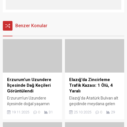
Benzer Konular
Erzurum’un Uzundere
Elazığ’da Zincirleme
İlçesinde Dağ Keçileri
Trafik Kazası: 1 Ölü, 4
Görüntülendi
Yaralı
Erzurum’un Uzundere
Elazığ’da Atatürk Bulvarı alt
ilçesinde doğal yaşamın
geçidinde meydana gelen
güzelliklerini yansıtan
zincirleme trafik kazasında
19.11.2025
0
31
25.10.2025
0
29
görüntüler ortaya çıktı.
1 kişi yaşamını yitirdi, 4 kişi
İlçenin dağlık bölgelerinde
yaralandı. Edinilen bilgilere
otlayan dağ keçileri,
göre, 23 ADM 457 plakalı