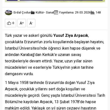
Erdal Çodur
Kültür- Sanat
Yayınlama: 29.03.2026
148
A
A
0
+
-
Türk yazar ve askerî gönüllü
Yusuf Ziya Arpacık
,
çocuklukta Erzurum’un zorlu koşullarında başlayan hayatını,
İstanbul Üniversitesi’nde öğrenci iken hapse düşerek ve
ardından Karabağ’dan Kerkük’e uzanan savaş
tecrübeleriyle devam ettirdi. Yazar, uzun yıllar süren
mücadeleleri ve eserleriyle Türkiye’nin yakın tarihine
damgasını vurdu.
1 Mayıs 1958 tarihinde Erzurum’da doğan Yusuf Ziya
Arpacık, çocukluk yıllarını sert doğa koşulları ve
mücadeleyle geçirdi. Genç yaşta İstanbul Üniversitesi Tarih
Bölümü’ne kaydolan Arpacık, 13 Şubat 1978’de hapse
mahkûm edildi. Yaklaşık on yıl süren cezaevi hayatının