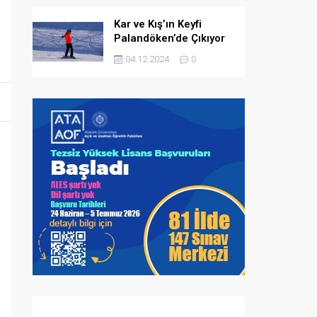
Kar ve Kış’ın Keyfi
Palandöken’de Çıkıyor
04.12.2024
0