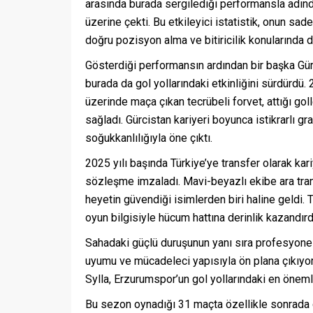
arasında burada sergilediği performansla adından
üzerine çekti. Bu etkileyici istatistik, onun sa
doğru pozisyon alma ve bitiricilik konularında
Gösterdiği performansın ardından bir başka Gürc
burada da gol yollarındaki etkinliğini sürdürdü. 
üzerinde maça çıkan tecrübeli forvet, attığı gol
sağladı. Gürcistan kariyeri boyunca istikrarlı gr
soğukkanlılığıyla öne çıktı.
2025 yılı başında Türkiye’ye transfer olarak kari
sözleşme imzaladı. Mavi-beyazlı ekibe ara tran
heyetin güvendiği isimlerden biri haline geldi.
oyun bilgisiyle hücum hattına derinlik kazandırd
Sahadaki güçlü duruşunun yanı sıra profesyonel
uyumu ve mücadeleci yapısıyla ön plana çıkıyor
Sylla, Erzurumspor’un gol yollarındaki en önemli
Bu sezon oynadığı 31 maçta özellikle sonrada gi