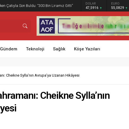
GRAM ALTIN
DOLAR
EURO
ken Çatıyla Son Buldu: “300 Bin Liramız Gitti”
6.521,34
47,5916
55,0829
Gündem
Teknoloji
Sağlık
Köşe Yazıları
anı: Cheikne Sylla’nın Avrupa’ya Uzanan Hikâyesi
ahramanı: Cheikne Sylla’nın
yesi