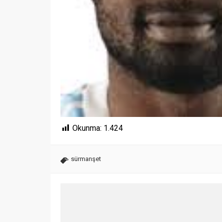
Okunma:
1.424
sürmanşet