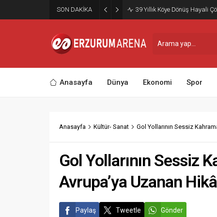
SON DAKİKA
39 Yıllık Köye Dönüş Hayali Çö
Anasayfa
Dünya
Ekonomi
Spor
Anasayfa
Kültür- Sanat
Gol Yollarının Sessiz Kahram
Gol Yollarının Sessiz K
Avrupa’ya Uzanan Hikâ
Paylaş
Tweetle
Gönder