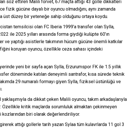
 söz ettiren Malili forvet, 67 maçta attığı 43 golle dikkatleri
dece fizik gücüne dayalı bir oyuncu olmadığını, aynı zamanda
 da üst düzey bir yeteneğe sahip olduğunu ortaya koydu.
istan temsilcisi olan FC Iberia 1999’a transfer olan Sylla,
2022 ile 2025 yılları arasında forma giydiği kulüpte 60’ın
ler ve yaptığı asistlerle takımının hücum gücüne önemli katkılar
afiğini koruyan oyuncu, özellikle ceza sahası içindeki
yerinde yeni bir sayfa açan Sylla, Erzurumspor FK ile 1.5 yıllık
sfer döneminde katılan deneyimli santrafor, kısa sürede teknik
 Takımda 29 numaralı formayı giyen Sylla, fiziksel üstünlüğü ve
ı.
 yaklaşımıyla da dikkat çeken Malili oyuncu, takım arkadaşlarıyla
. Özellikle kritik maçlarda sorumluluk almaktan çekinmeyen
 kozlarından biri olarak değerlendiriliyor.
rerek attığı gollerle tarih yazan Sylaa tüm kulavrlarda 11 gol 3