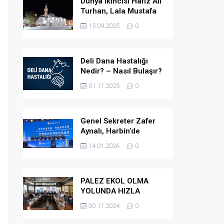
Dünya İkincisi Hafız Ali
Turhan, Lala Mustafa
Paşa Camii’ne Atandı
15.09.2025
0
Deli Dana Hastalığı
Nedir? – Nasıl Bulaşır?
– Belirtileri Nelerdir? –
01.11.2025
0
Tedavi Yöntemleri
Nelerdir?
Genel Sekreter Zafer
Aynalı, Harbin’de
Küresel Belediye
14.01.2026
0
Başkanları Diyaloğu’na
Katıldı
PALEZ EKOL OLMA
YOLUNDA HIZLA
İLERLİYOR
30.11.2024
0