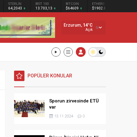
STERLİN
BIST 100
BITCOIN
ETHEREUM
SOLANA
64,2043
13.703,13
$64609
$1902.83
$73.66
Erzurum,
14
°C
Açık
POPÜLER KONULAR
Sporun zirvesinde ETÜ
var
13.11.2024
0