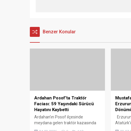
Benzer Konular
Ardahan Posof’ta Traktör
Mustafa
Faciası: 59 Yaşındaki Sürücü
Erzurum
Hayatını Kaybetti
Dönümü 
Ardahan’ın Posof ilçesinde
Erzurum
meydana gelen traktör kazasında
Atatürk’ü
bir kişi yaşamını yitirdi. Edinilen
dönümü n