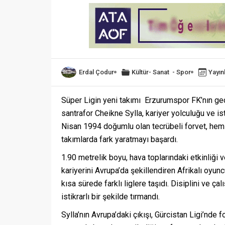
Erdal Çodur
Kültür- Sanat
-
Spor
Yayın
Süper Ligin yeni takımı Erzurumspor FK’nın geç
santrafor Cheikne Sylla, kariyer yolculuğu ve ist
Nisan 1994 doğumlu olan tecrübeli forvet, hem f
takımlarda fark yaratmayı başardı.
1.90 metrelik boyu, hava toplarındaki etkinliği ve
kariyerini Avrupa’da şekillendiren Afrikalı oyun
kısa sürede farklı liglere taşıdı. Disiplini ve ç
istikrarlı bir şekilde tırmandı.
Sylla’nın Avrupa’daki çıkışı, Gürcistan Ligi’nde 