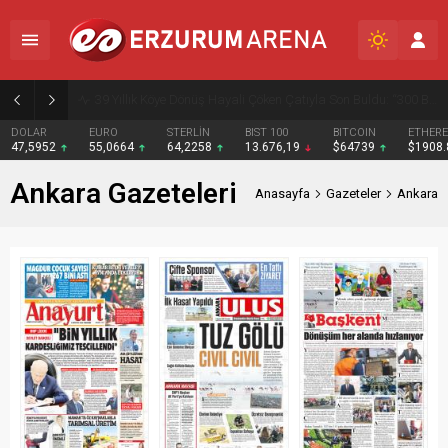
39 Yıllık Köye Dönüş Hayali Çöken Çatıyla Son Buldu: “300 Bin Liramız Gitti”
DOLAR
EURO
STERLİN
BIST 100
BITCOIN
ETHER
47,5952
55,0664
64,2258
13.676,19
$64739
$1908
Ankara Gazeteleri
Anasayfa
Gazeteler
Ankara