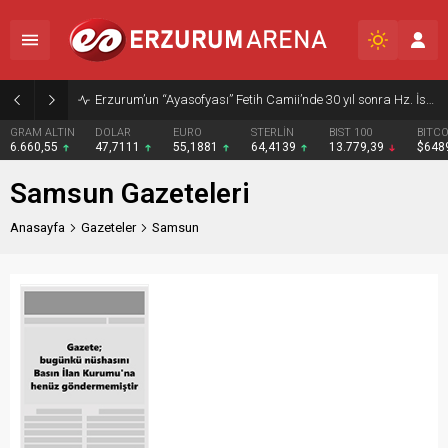
Erzurum’un “Ayasofyası” Fetih Camii’nde 30 yıl sonra Hz. İsa freski yeniden ortaya çıktı
GRAM ALTIN
DOLAR
EURO
STERLİN
BIST 100
BITCO
6.660,55
47,7111
55,1881
64,4139
13.779,39
$648
Samsun Gazeteleri
Anasayfa
Gazeteler
Samsun