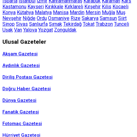
Isparta
İstanbul
İzmir
Kahramanmaraş
Karabük
Karaman
Kars
Kastamonu
Kayseri
Kırıkkale
Kırklareli
Kırşehir
Kilis
Kocaeli
Konya
Kütahya
Malatya
Manisa
Mardin
Mersin
Muğla
Muş
Nevşehir
Niğde
Ordu
Osmaniye
Rize
Sakarya
Samsun
Siirt
Sinop
Sivas
Şanlıurfa
Şırnak
Tekirdağ
Tokat
Trabzon
Tunceli
Uşak
Van
Yalova
Yozgat
Zonguldak
Ulusal Gazeteler
Akşam Gazetesi
Aydınlık Gazetesi
Diriliş Postası Gazetesi
Doğru Haber Gazetesi
Dünya Gazetesi
Fanatik Gazetesi
Fotomaç Gazetesi
Hürriyet Gazetesi