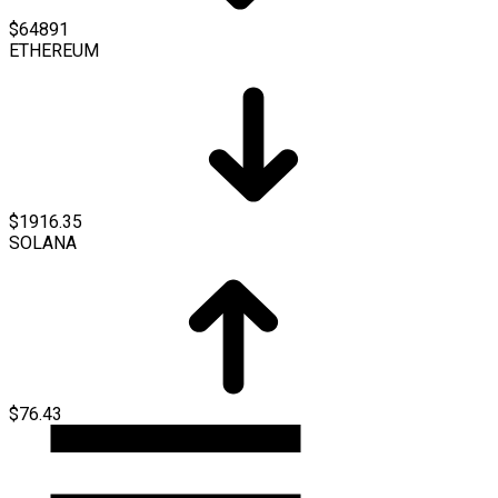
$64891
ETHEREUM
$1916.35
SOLANA
$76.43