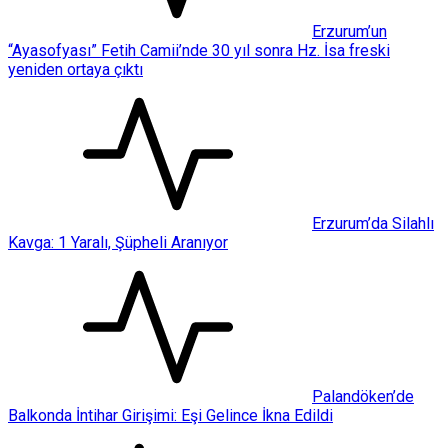
Erzurum’un
“Ayasofyası” Fetih Camii’nde 30 yıl sonra Hz. İsa freski
yeniden ortaya çıktı
Erzurum’da Silahlı
Kavga: 1 Yaralı, Şüpheli Aranıyor
Palandöken’de
Balkonda İntihar Girişimi: Eşi Gelince İkna Edildi