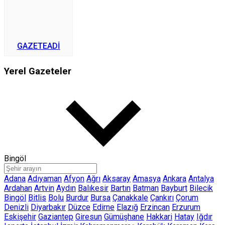
GAZETEADI
Yerel Gazeteler
Bingöl
Adana
Adıyaman
Afyon
Ağrı
Aksaray
Amasya
Ankara
Antalya
Ardahan
Artvin
Aydın
Balıkesir
Bartın
Batman
Bayburt
Bilecik
Bingöl
Bitlis
Bolu
Burdur
Bursa
Çanakkale
Çankırı
Çorum
Denizli
Diyarbakır
Düzce
Edirne
Elazığ
Erzincan
Erzurum
Eskişehir
Gaziantep
Giresun
Gümüşhane
Hakkari
Hatay
Iğdır